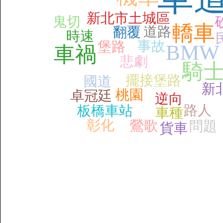
新北市土城區
鬼切
轎車
道路
翻覆
時速
事故
堡路
BMW
車禍
悲劇
騎
擺接堡路
國道
新
桃園
卓冠廷
逆向
路人
板橋車站
車種
彰化
鶯歌
問題
貨車