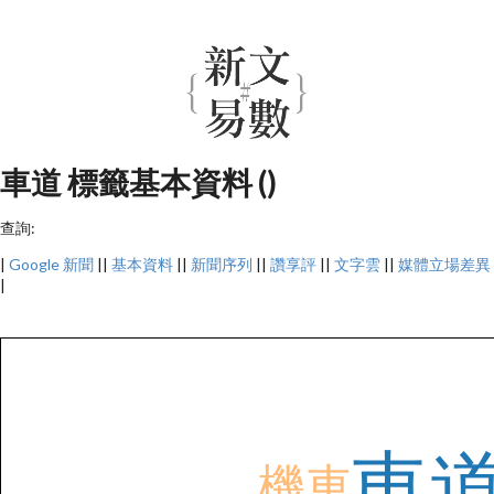
車道 標籤基本資料 ()
查詢:
|
Google 新聞
||
基本資料
||
新聞序列
||
讚享評
||
文字雲
||
媒體立場差異
|
車
機車