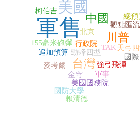
美國
柯伯吉
中國
總預
軍售
觀點匯流
北京
川普
155毫米砲彈
行政院
TAK
天弓四
追加預算
勁蜂四型
國際
台灣
強弓飛彈
麥考爾
軍事
金穹
美國國務院
國防大學
賴清德