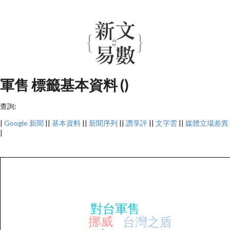
軍售 標籤基本資料 ()
查詢:
|
Google 新聞
||
基本資料
||
新聞序列
||
讚享評
||
文字雲
||
媒體立場差異
|
對台軍售
挪威
台灣之盾