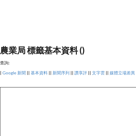
農業局 標籤基本資料 ()
查詢:
|
Google 新聞
||
基本資料
||
新聞序列
||
讚享評
||
文字雲
||
媒體立場差異