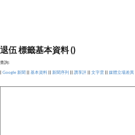
退伍 標籤基本資料 ()
查詢:
|
Google 新聞
||
基本資料
||
新聞序列
||
讚享評
||
文字雲
||
媒體立場差異