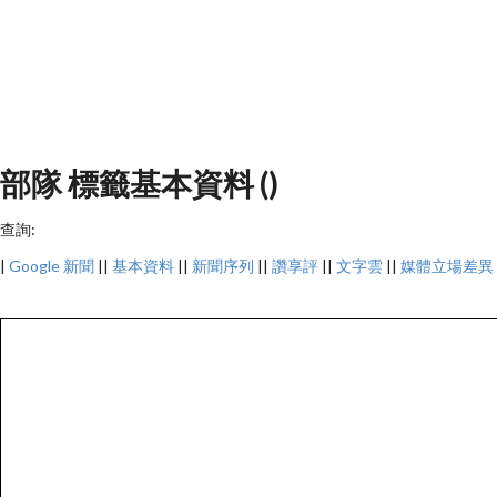
部隊 標籤基本資料 ()
查詢:
|
Google 新聞
||
基本資料
||
新聞序列
||
讚享評
||
文字雲
||
媒體立場差異