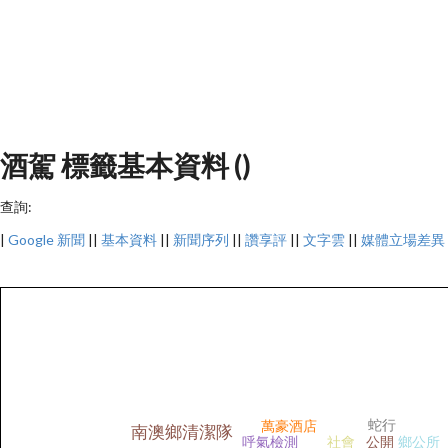
酒駕 標籤基本資料 ()
查詢:
|
Google 新聞
||
基本資料
||
新聞序列
||
讚享評
||
文字雲
||
媒體立場差異
蛇行
萬豪酒店
南澳鄉清潔隊
呼氣檢測
社會
公開
鄉公所