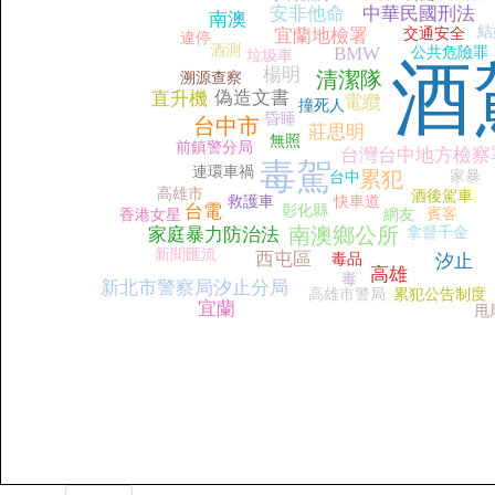
安非他命
中華民國刑法
南澳
結
宜蘭地檢署
交通安全
違停
酒測
BMW
公共危險罪
垃圾車
酒
楊明
清潔隊
溯源查察
偽造文書
直升機
電纜
撞死人
昏睡
台中市
莊思明
無照
前鎮警分局
台灣台中地方檢察
毒駕
連環車禍
累犯
家暴
台中
高雄市
酒後駕車
救護車
快車道
台電
彰化縣
賓客
香港女星
網友
南澳鄉公所
家庭暴力防治法
拿督千金
新聞匯流
西屯區
毒品
汐止
高雄
毒
新北市警察局汐止分局
高雄市警局
累犯公告制度
宜蘭
甩