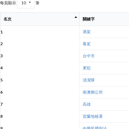
每頁顯示
10
筆
名次
關鍵字
酒駕
1
2
毒駕
3
台中市
4
累犯
5
清潔隊
6
南澳鄉公所
7
高雄
8
宜蘭地檢署
9
中華民國刑法