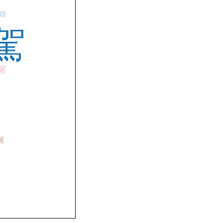
婚
駕
署
尾