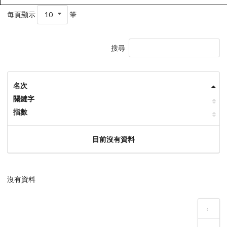
每頁顯示
10
筆
搜尋
名次
關鍵字
指數
目前沒有資料
沒有資料
‹