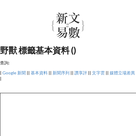
野獸 標籤基本資料 ()
查詢:
|
Google 新聞
||
基本資料
||
新聞序列
||
讚享評
||
文字雲
||
媒體立場差異
|