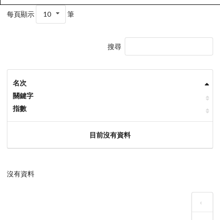
每頁顯示
10
筆
搜尋
名次
關鍵字
指數
目前沒有資料
沒有資料
‹