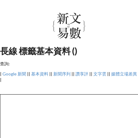
長線 標籤基本資料 ()
查詢:
|
Google 新聞
||
基本資料
||
新聞序列
||
讚享評
||
文字雲
||
媒體立場差異
|