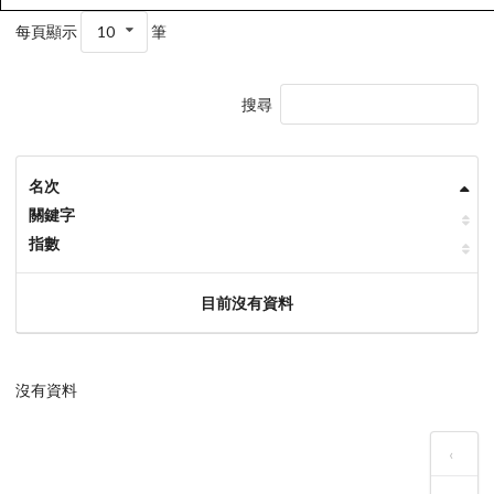
每頁顯示
10
筆
搜尋
名次
關鍵字
指數
目前沒有資料
沒有資料
‹