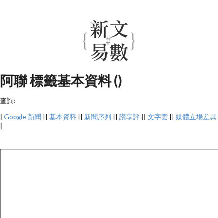
阿聯 標籤基本資料 ()
查詢:
|
Google 新聞
||
基本資料
||
新聞序列
||
讚享評
||
文字雲
||
媒體立場差異
|