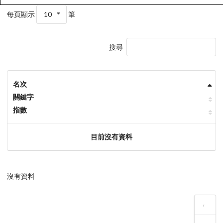
每頁顯示
10
筆
搜尋
名次
關鍵字
指數
目前沒有資料
沒有資料
‹