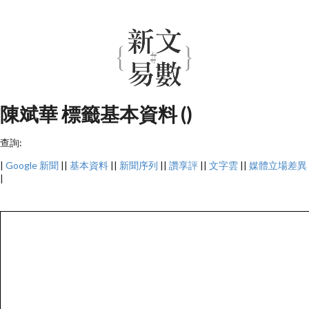
陳斌華 標籤基本資料 ()
查詢:
|
Google 新聞
||
基本資料
||
新聞序列
||
讚享評
||
文字雲
||
媒體立場差異
|