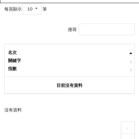
每頁顯示
10
筆
搜尋
名次
關鍵字
指數
目前沒有資料
沒有資料
‹