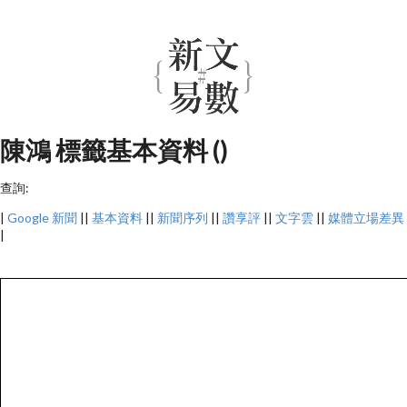
陳鴻 標籤基本資料 ()
查詢:
|
Google 新聞
||
基本資料
||
新聞序列
||
讚享評
||
文字雲
||
媒體立場差異
|