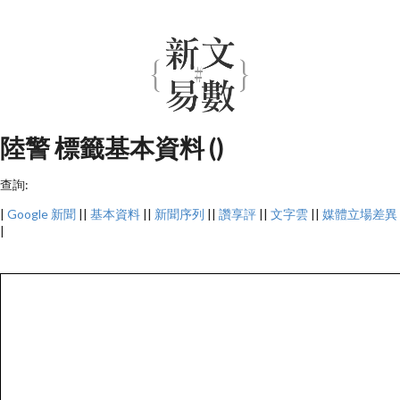
陸警 標籤基本資料 ()
查詢:
|
Google 新聞
||
基本資料
||
新聞序列
||
讚享評
||
文字雲
||
媒體立場差異
|