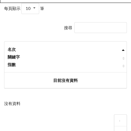
每頁顯示
10
筆
搜尋
名次
關鍵字
指數
目前沒有資料
沒有資料
‹