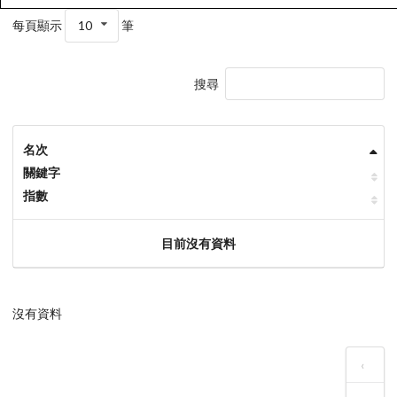
每頁顯示
10
筆
搜尋
名次
關鍵字
指數
目前沒有資料
沒有資料
‹