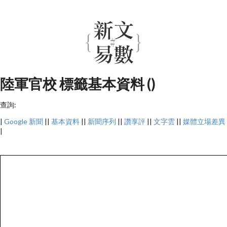
陸軍官校 標籤基本資料 ()
查詢:
|
Google 新聞
||
基本資料
||
新聞序列
||
讚享評
||
文字雲
||
媒體立場差異
|