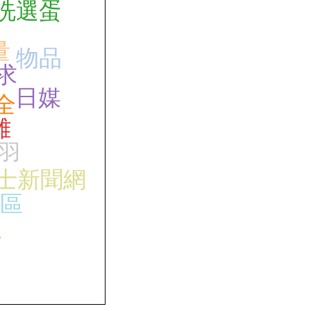
洗選蛋
量
物品
求
日媒
全
雞
羽
士新聞網
區
員