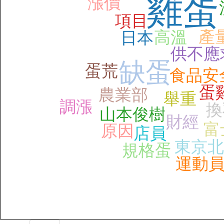
雞蛋
漲價
項目
產
高溫
日本
供不應
缺蛋
蛋荒
食品安
蛋
農業部
舉重
調漲
換
山本俊樹
財經
富
原因
店員
東京北
規格蛋
運動