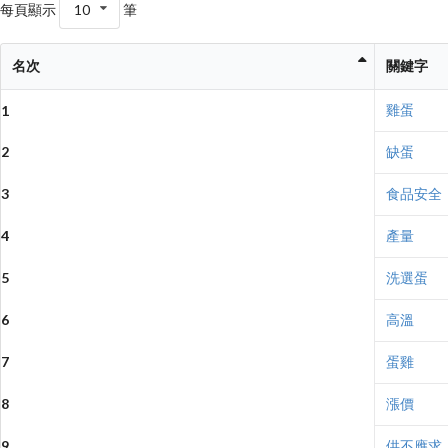
每頁顯示
10
筆
名次
關鍵字
雞蛋
1
2
缺蛋
3
食品安全
4
產量
5
洗選蛋
6
高溫
7
蛋雞
8
漲價
9
供不應求