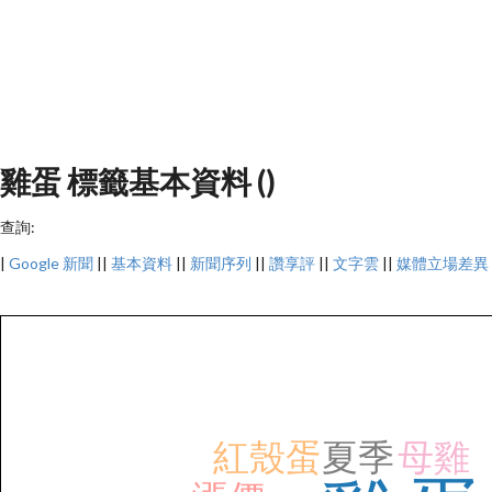
雞蛋 標籤基本資料 ()
查詢:
|
Google 新聞
||
基本資料
||
新聞序列
||
讚享評
||
文字雲
||
媒體立場差異
紅殼蛋
夏季
母雞