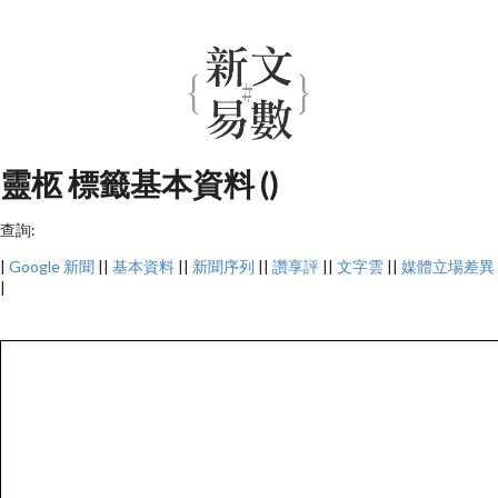
靈柩 標籤基本資料 ()
查詢:
|
Google 新聞
||
基本資料
||
新聞序列
||
讚享評
||
文字雲
||
媒體立場差異
|