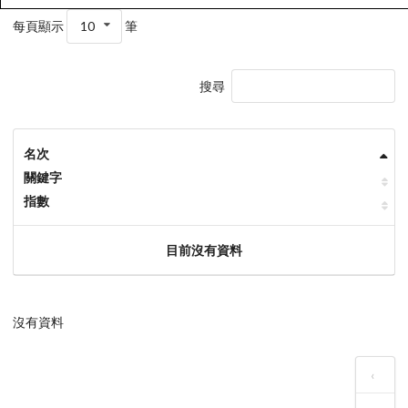
每頁顯示
10
筆
搜尋
名次
關鍵字
指數
目前沒有資料
沒有資料
‹