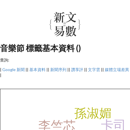
音樂節 標籤基本資料 ()
查詢:
|
Google 新聞
||
基本資料
||
新聞序列
||
讚享評
||
文字雲
||
媒體立場差異
|
孫淑媚
卡司
李竺芯