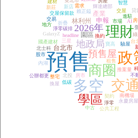
雙北市
房產
建材
智慧
需求
輝達總部
新店
新莊
貸
交屋
賴正鎰
產業
交屋保留款
進駐
交易
申報
林利州
房
市場
AI
折疊
地方
2026年
理財
淨零碳排
GalaxyZ
園區
綠
headline
換約
三星
地政局
台
國產建材
寶高
驗屋
台北市
北士科
預售屋
政
預售
股市
租售
內湖
商圈
推案量
不
北投
房市
公辦都更
整宅
多空
交
低碳
換屋
學區
南機場
契約
永慶房
淨零
中古
公共工程