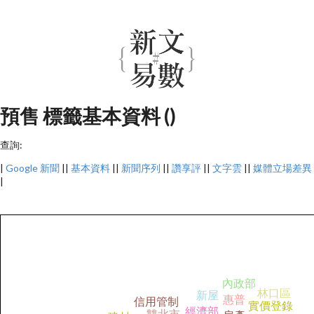
預售 標籤基本資料 ()
查詢:
|
Google 新聞
||
基本資料
||
新聞序列
||
讚享評
||
文字雲
||
媒體立場差異
|
內政部
林口區
新屋
惠普
信用管制
實價登錄
經濟部