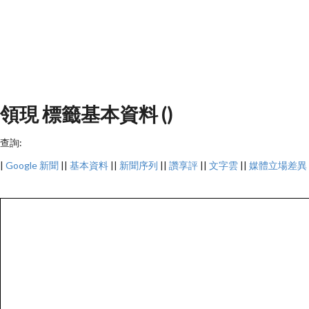
領現 標籤基本資料 ()
查詢:
|
Google 新聞
||
基本資料
||
新聞序列
||
讚享評
||
文字雲
||
媒體立場差異