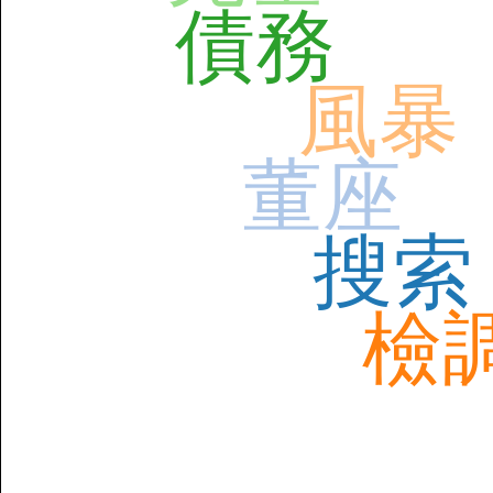
債務
風暴
董座
搜索
檢