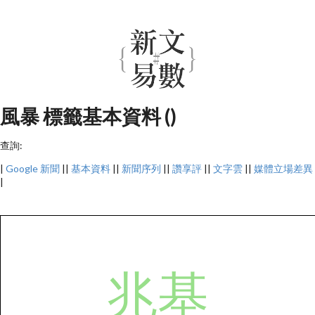
風暴 標籤基本資料 ()
查詢:
|
Google 新聞
||
基本資料
||
新聞序列
||
讚享評
||
文字雲
||
媒體立場差異
|
兆基