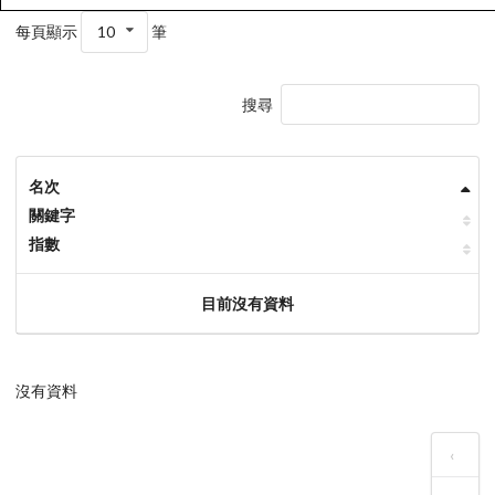
每頁顯示
10
筆
搜尋
名次
關鍵字
指數
目前沒有資料
沒有資料
‹