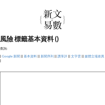
風險 標籤基本資料 ()
查詢:
|
Google 新聞
||
基本資料
||
新聞序列
||
讚享評
||
文字雲
||
媒體立場差異
|