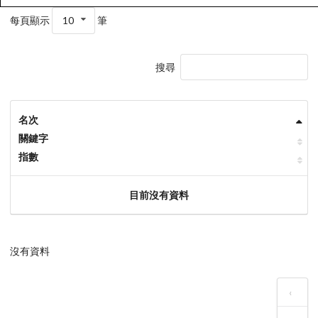
每頁顯示
10
筆
搜尋
名次
關鍵字
指數
目前沒有資料
沒有資料
‹