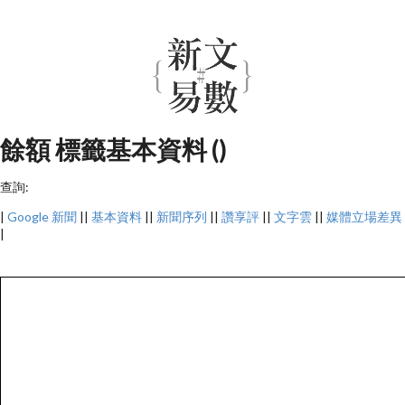
餘額 標籤基本資料 ()
查詢:
|
Google 新聞
||
基本資料
||
新聞序列
||
讚享評
||
文字雲
||
媒體立場差異
|