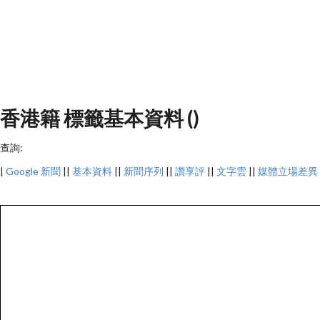
香港籍 標籤基本資料 ()
查詢:
|
Google 新聞
||
基本資料
||
新聞序列
||
讚享評
||
文字雲
||
媒體立場差異