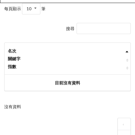
每頁顯示
10
筆
搜尋
名次
關鍵字
指數
目前沒有資料
沒有資料
‹