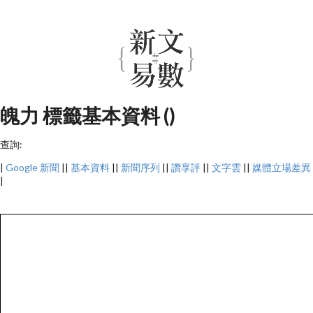
魄力 標籤基本資料 ()
查詢:
|
Google 新聞
||
基本資料
||
新聞序列
||
讚享評
||
文字雲
||
媒體立場差異
|