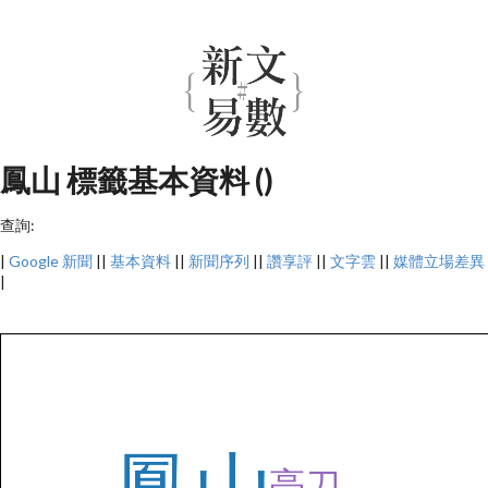
鳳山 標籤基本資料 ()
查詢:
|
Google 新聞
||
基本資料
||
新聞序列
||
讚享評
||
文字雲
||
媒體立場差異
|
亮刀