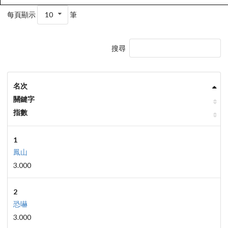
每頁顯示
10
筆
搜尋
名次
關鍵字
指數
1
鳳山
3.000
2
恐嚇
3.000