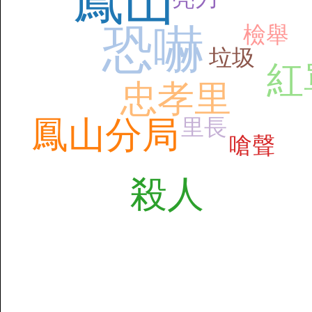
鳳山
恐嚇
檢舉
垃圾
紅
忠孝里
鳳山分局
里長
嗆聲
殺人