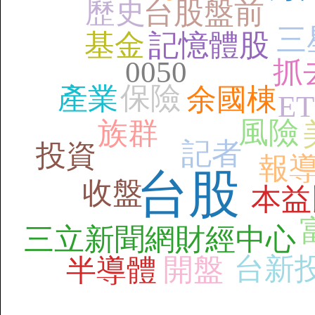
歷史
台股盤前
三
基金
記憶體股
0050
抓
保險
產業
余國棟
ET
風險
族群
記者
投資
報
台股
收盤
本益
三立新聞網財經中心
台新
開盤
半導體