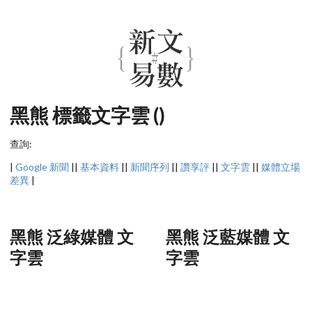
黑熊 標籤文字雲 ()
查詢:
|
Google 新聞
||
基本資料
||
新聞序列
||
讚享評
||
文字雲
||
媒體立場
差異
|
黑熊 泛綠媒體 文
黑熊 泛藍媒體 文
字雲
字雲