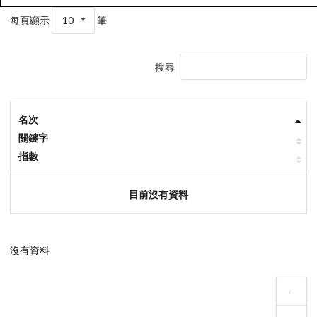
每頁顯示
10
筆
搜尋
名次
關鍵字
指數
目前沒有資料
沒有資料
‹