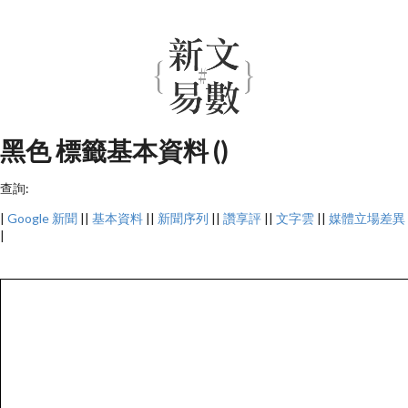
黑色 標籤基本資料 ()
查詢:
|
Google 新聞
||
基本資料
||
新聞序列
||
讚享評
||
文字雲
||
媒體立場差異
|