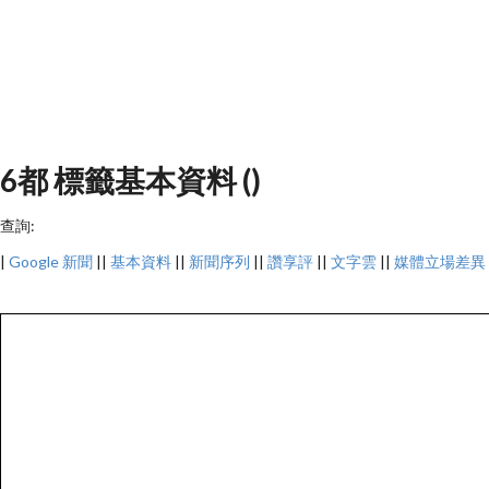
6都 標籤基本資料 ()
查詢:
|
Google 新聞
||
基本資料
||
新聞序列
||
讚享評
||
文字雲
||
媒體立場差異