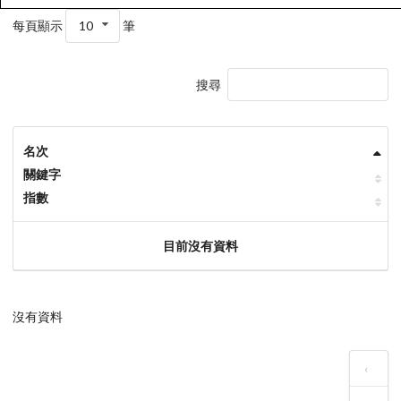
每頁顯示
10
筆
搜尋
名次
關鍵字
指數
目前沒有資料
沒有資料
‹