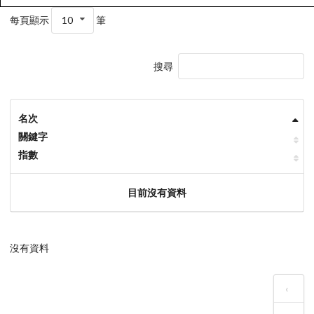
每頁顯示
10
筆
搜尋
名次
關鍵字
指數
目前沒有資料
沒有資料
‹