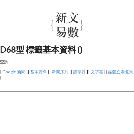
D68型 標籤基本資料 ()
查詢:
|
Google 新聞
||
基本資料
||
新聞序列
||
讚享評
||
文字雲
||
媒體立場差異
|