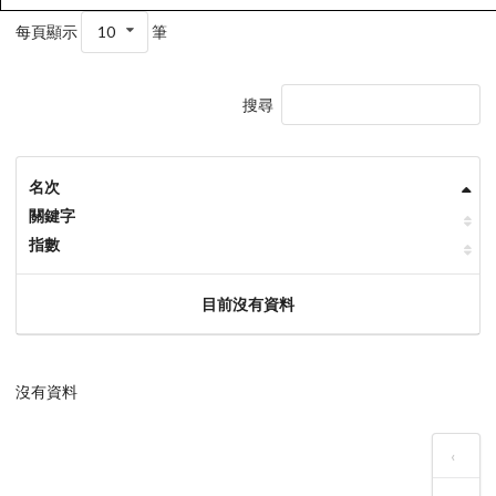
每頁顯示
10
筆
搜尋
名次
關鍵字
指數
目前沒有資料
沒有資料
‹