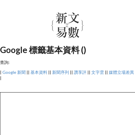
Google 標籤基本資料 ()
查詢:
|
Google 新聞
||
基本資料
||
新聞序列
||
讚享評
||
文字雲
||
媒體立場差異
|