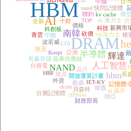
HBM
台
中國
nand 快閃記憶體
聯鈞
模
kv cache
AI
TOP
sk 海力士
十銓
供
全新
價格
新興市
科技
科創板
南韓
砍價
SK海力士
青雲
權
宇瞻
DRAM
he
波若威
LTA
致茂
Kospi
亞洲
半導體
輝達
長鑫存儲
蘋果供應鏈
人工智慧
台積電
NAND
I
晶片
HBF
hbm
撤資
長
開放運算計畫
外資
IET-KY
前鼎
記憶體/
dram
韓股
貝森特
ai 晶片
分層記憶體
HBM4e
聯亞
財政部長