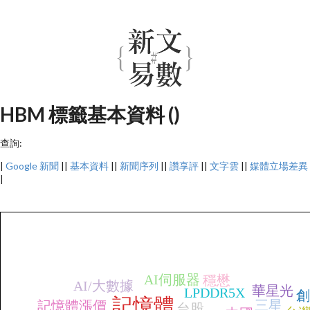
HBM 標籤基本資料 ()
查詢:
|
Google 新聞
||
基本資料
||
新聞序列
||
讚享評
||
文字雲
||
媒體立場差異
|
AI伺服器
穩懋
AI/大數據
華星光
LPDDR5X
創
記憶體
三星
記憶體漲價
台股