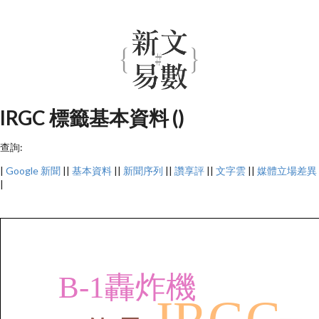
IRGC 標籤基本資料 ()
查詢:
|
Google 新聞
||
基本資料
||
新聞序列
||
讚享評
||
文字雲
||
媒體立場差異
|
B-1轟炸機