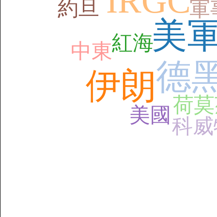
IRGC
約旦
軍
美
紅海
中東
德
伊朗
荷莫
美國
科威