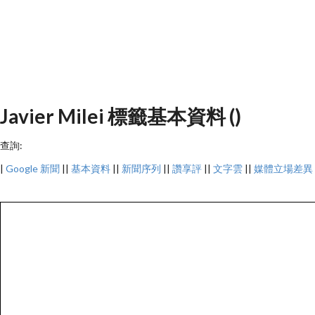
Javier Milei 標籤基本資料 ()
查詢:
|
Google 新聞
||
基本資料
||
新聞序列
||
讚享評
||
文字雲
||
媒體立場差異