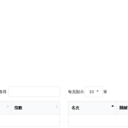
搜尋
每頁顯示
10
筆
指數
名次
關鍵