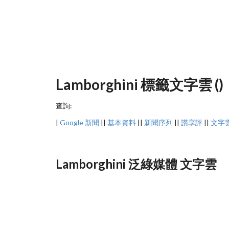
Lamborghini 標籤文字雲 ()
查詢:
|
Google 新聞
||
基本資料
||
新聞序列
||
讚享評
||
文字
Lamborghini 泛綠媒體 文字雲