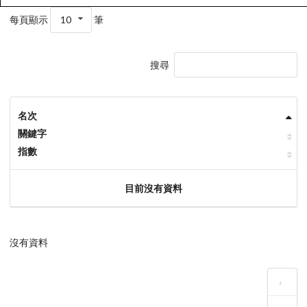
每頁顯示
10
筆
搜尋
名次
關鍵字
指數
目前沒有資料
沒有資料
‹