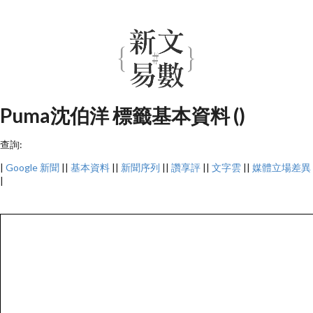
Puma沈伯洋 標籤基本資料 ()
查詢:
|
Google 新聞
||
基本資料
||
新聞序列
||
讚享評
||
文字雲
||
媒體立場差異
|