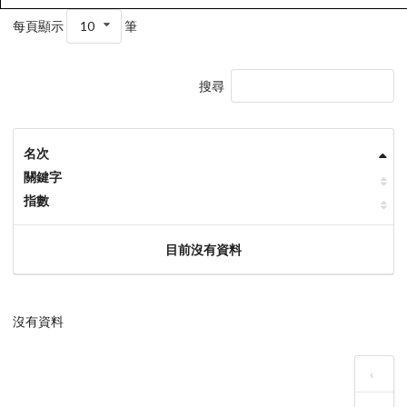
每頁顯示
10
筆
搜尋
名次
關鍵字
指數
目前沒有資料
沒有資料
‹