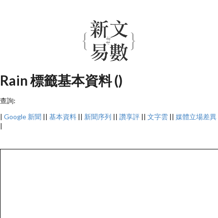
Rain 標籤基本資料 ()
查詢:
|
Google 新聞
||
基本資料
||
新聞序列
||
讚享評
||
文字雲
||
媒體立場差異
|