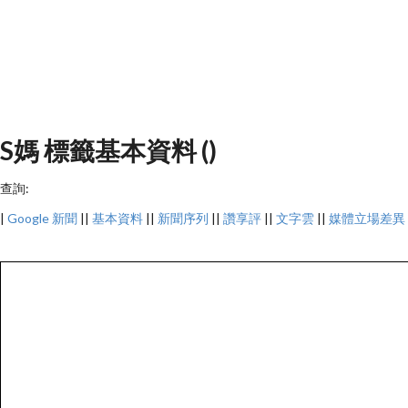
S媽 標籤基本資料 ()
查詢:
|
Google 新聞
||
基本資料
||
新聞序列
||
讚享評
||
文字雲
||
媒體立場差異