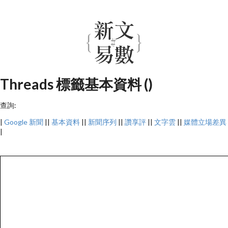
Threads 標籤基本資料 ()
查詢:
|
Google 新聞
||
基本資料
||
新聞序列
||
讚享評
||
文字雲
||
媒體立場差異
|