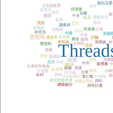
藍白立委
台北地檢署
台中
自強號
蔡英文
善良
台鐵
家
賣淫
中央
飛龍在天
裝潢
夜車
棒球
買房
蛋糕
調查局
黃國昌
民進黨
頭期款
公視
2026
林昱珉
中國
美國
校慶
普悠瑪
王大偉
蕭美琴
詐騙
輝達
貓咪
黃柏崴
張惠妹
分
Thread
女網友
響尾蛇
小S
市府
海報
藍網軍
娛樂
體育
大聯
生日
烏龍
中共
苗博雅
MiLB
台東跨年晚會
霸總
預算
許美華
政治
江宏恩
小聯
台東
住宅處
RAY
跨年
圖
A-Lin
2027
黃仁勳
圤智雨
數發部數產署
周軒
台鐵公司化
網路銀行
跨年計畫