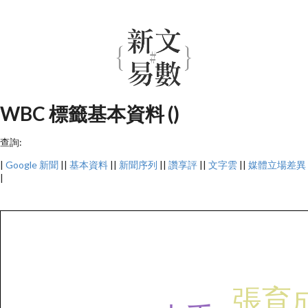
WBC 標籤基本資料 ()
查詢:
|
Google 新聞
||
基本資料
||
新聞序列
||
讚享評
||
文字雲
||
媒體立場差異
|
張育