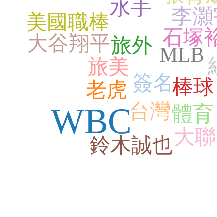
水手
李灝
美國職棒
石塚
大谷翔平
旅外
MLB
旅美
簽名
棒球
老虎
台灣
WBC
體育
大聯
鈴木誠也