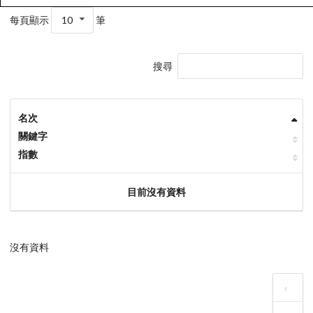
每頁顯示
10
筆
搜尋
名次
關鍵字
指數
目前沒有資料
沒有資料
‹