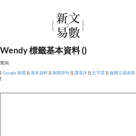
Wendy 標籤基本資料 ()
查詢:
|
Google 新聞
||
基本資料
||
新聞序列
||
讚享評
||
文字雲
||
媒體立場差異
|