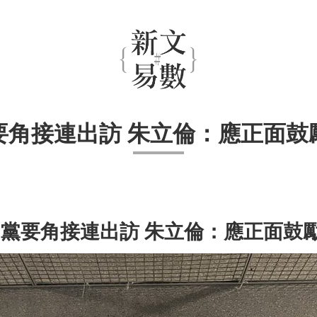
要角接連出訪 朱立倫：應正面鼓
國民黨要角接連出訪 朱立倫：應正面鼓