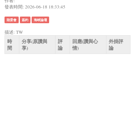
作者:
發表時間: 2026-06-18 18:33:45
陸委會
簽約
海峽論壇
描述: TW
時
分享(原讚與
評
回應(讚與心
外掛評
間
享)
論
情)
論