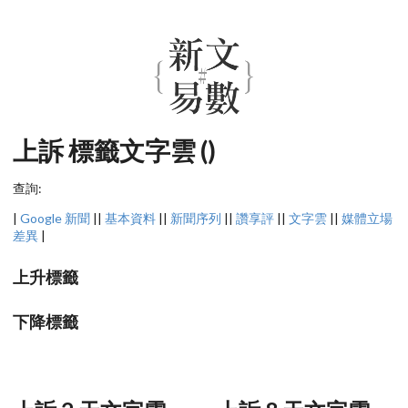
上訴 標籤文字雲 ()
查詢:
|
Google 新聞
||
基本資料
||
新聞序列
||
讚享評
||
文字雲
||
媒體立場
差異
|
上升標籤
下降標籤