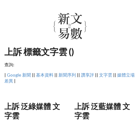
上訴 標籤文字雲 ()
查詢:
|
Google 新聞
||
基本資料
||
新聞序列
||
讚享評
||
文字雲
||
媒體立場
差異
|
上訴 泛綠媒體 文
上訴 泛藍媒體 文
字雲
字雲