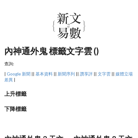
內神通外鬼 標籤文字雲 ()
查詢:
|
Google 新聞
||
基本資料
||
新聞序列
||
讚享評
||
文字雲
||
媒體立場
差異
|
上升標籤
下降標籤