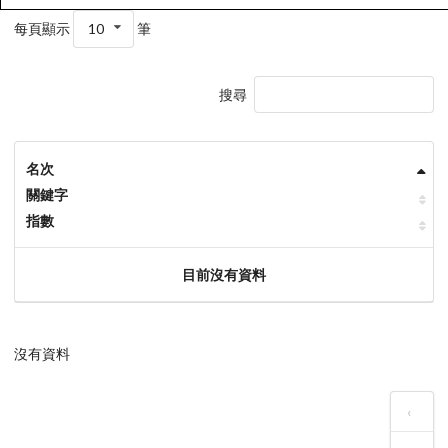
每頁顯示
10
筆
搜尋
名次
關鍵字
指數
目前沒有資料
沒有資料
‹