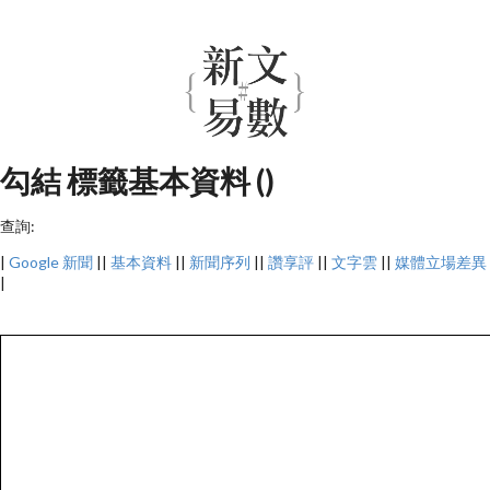
勾結 標籤基本資料 ()
查詢:
|
Google 新聞
||
基本資料
||
新聞序列
||
讚享評
||
文字雲
||
媒體立場差異
|