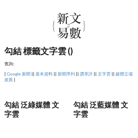
勾結 標籤文字雲 ()
查詢:
|
Google 新聞
||
基本資料
||
新聞序列
||
讚享評
||
文字雲
||
媒體立場
差異
|
勾結 泛綠媒體 文
勾結 泛藍媒體 文
字雲
字雲