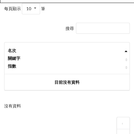
每頁顯示
10
筆
搜尋
名次
關鍵字
指數
目前沒有資料
沒有資料
‹