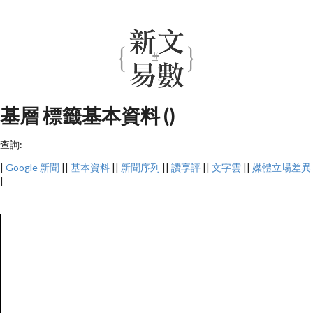
基層 標籤基本資料 ()
查詢:
|
Google 新聞
||
基本資料
||
新聞序列
||
讚享評
||
文字雲
||
媒體立場差異
|